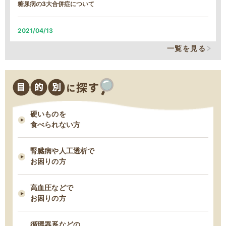
糖尿病の3大合併症について
MFS定期コース締め切り日時変更について
2021/04/13
2025/12/09
そのカリウム制限、本当に必要なの？
一覧を見る
MFSお試しセットの締め切り日時変更について
2021/03/29
2025/11/18
減塩表示の落とし穴！その表示、本当に減塩？
11/18 臨時休業のお知らせ
硬いものを
2021/03/24
食べられない方
脂質制限中にお勧め！低脂肪・高タンパクな“魚”６つ
腎臓病や人工透析で
2021/03/03
お困りの方
早期の脂肪肝は改善できる！すぐ始めるべき５つの食事管理
高血圧などで
お困りの方
2021/02/23
タンパク制限中の朝食は何を食べたら良い？ー1日タンパク50gの場合
循環器系などの