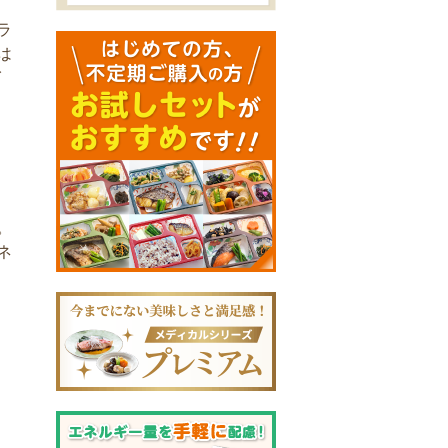
ラ
は
イ
。
ネ