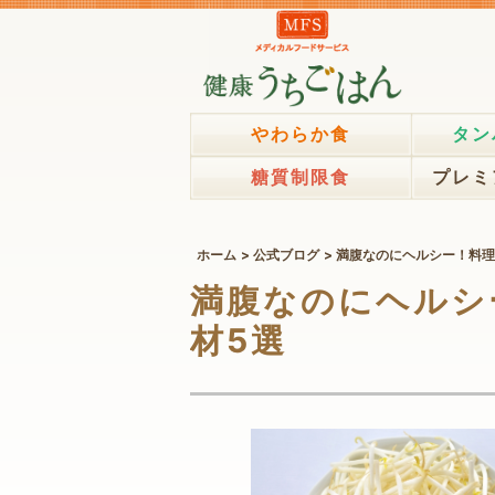
やわらか食
タン
糖質制限食
プレミ
ホーム
公式ブログ
満腹なのにヘルシー！料理
満腹なのにヘルシ
材5選