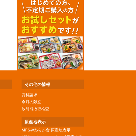
その他の情報
資料請求
今月の献立
放射能抜取検査
原産地表示
MFSやわらか食 原産地表示