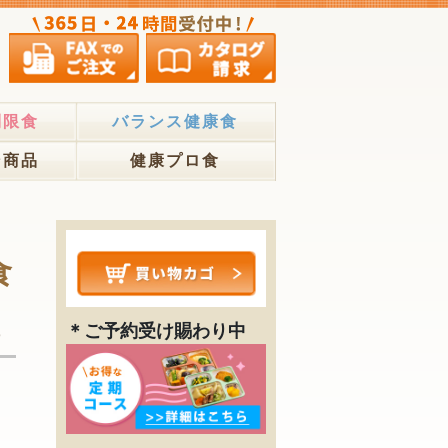
制限食
バランス健康食
ン商品
健康プロ食
食
＊ご予約受け賜わり中
0