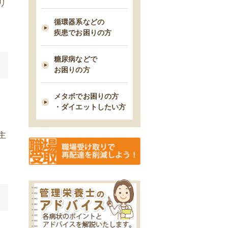
リ
雪による遅延のご案内
循環器系などの
疾患でお困りの方
2026/01/13
MFS定期コース締め切り日時変
糖尿病などで
更について
お困りの方
2025/12/09
メタボでお困りの方
・ダイエットしたい方
MFSお試しセットの締め切り日
時変更について
、
主
2025/11/18
11/18 臨時休業のお知らせ