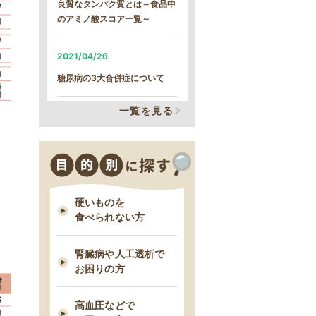
【続報】雪による遅延のご案内
良質なタンパク質とは～食品中
のアミノ酸スコア一覧～
2026/01/21
2021/04/26
雪による遅延のご案内
糖尿病の3大合併症について
2026/01/13
一覧を見る
2021/04/13
MFS定期コース締め切り日時変
更について
そのカリウム制限、本当に必要
なの？
2025/12/09
2021/03/29
MFSお試しセットの締め切り日
硬いものを
時変更について
減塩表示の落とし穴！その表
食べられない方
示、本当に減塩？
2025/11/18
腎臓病や人工透析で
2021/03/24
お困りの方
11/18 臨時休業のお知らせ
脂質制限中にお勧め！低脂肪・
高タンパクな“魚”６つ
高血圧などで