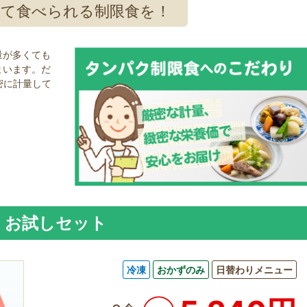
して食べられる制限食を！
量が多くても
まいます。だ
密に計量して
B
お試しセット
冷凍
おかずのみ
日替わりメニュー