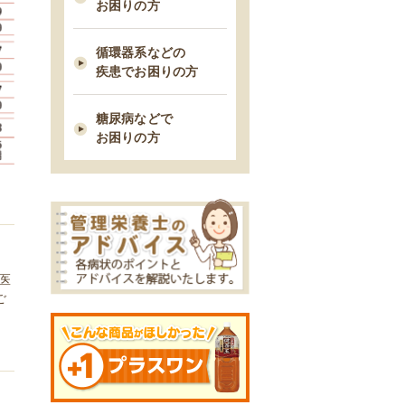
お困りの方
2021/03/03
循環器系などの
早期の脂肪肝は改善できる！す
疾患でお困りの方
ぐ始めるべき５つの食事管理
糖尿病などで
2021/02/23
お困りの方
タンパク制限中の朝食は何を食
べたら良い？ー1日タンパク
50gの場合ー
2021/02/09
糖尿病性腎症を進行させないた
医
めの食事療法
ご
2021/02/03
胆石症になりやすい人の７つの
習慣・特徴