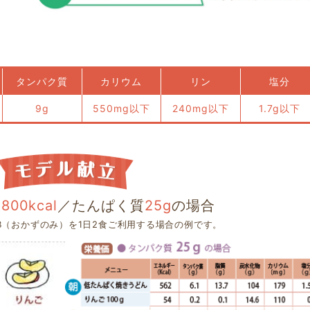
タンパク質
カリウム
リン
塩分
9g
550mg以下
240mg以下
1.7g以下
1800kcal
／たんぱく質
25g
の場合
B（おかずのみ）を1日2食ご利用する場合の例です。