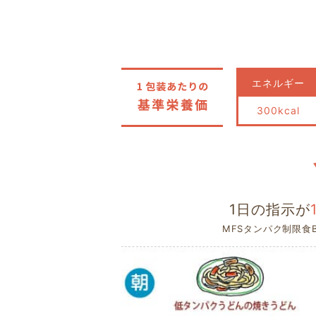
エネルギー
300kcal
1日の指示が
MFSタンパク制限食