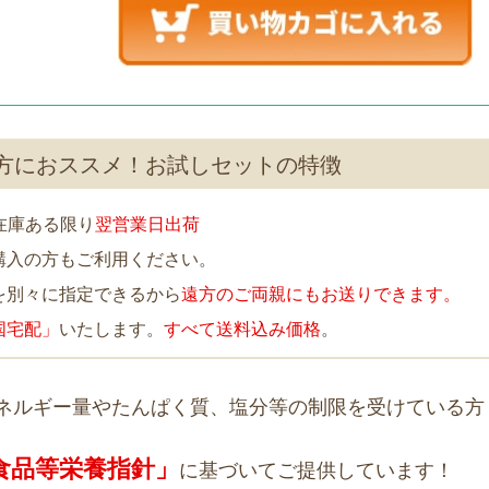
方におススメ！お試しセットの特徴
在庫ある限り
翌営業日出荷
購入の方もご利用ください。
を別々に指定できるから
遠方のご両親にもお送りできます。
国宅配」
いたします。
すべて送料込み価格
。
ネルギー量やたんぱく質、塩分等の制限を受けている方
食品等栄養指針」
に基づいてご提供しています！