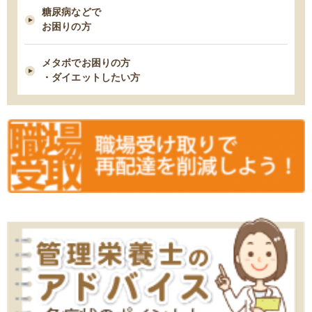
MFSお試しセットの締め切り日時変更について
糖尿病などで
お困りの方
2025/11/18
メタボでお困りの方
11/18 臨時休業のお知らせ
・ダイエットしたい方