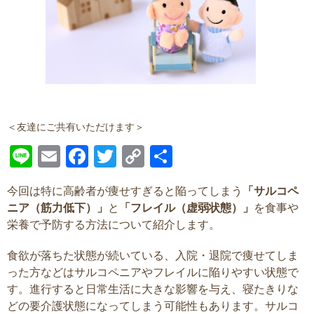
＜友達にご共有いただけます＞
Line
Email
Facebook
Twitter
Copy
共
Link
有
今回は特に高齢者が痩せすぎると陥ってしまう
「サルコペ
ニア（筋力低下）」
と
「フレイル（虚弱状態）」
を食事や
栄養で予防する方法について紹介します。
食欲が落ちた状態が続いている、入院・退院で痩せてしま
った方などはサルコペニアやフレイルに陥りやすい状態で
す。進行すると日常生活に大きな影響を与え、寝たきりな
どの要介護状態になってしまう可能性もあります。
サルコ