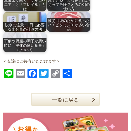
最近よく聞く「サルコペ
濃すぎる「とろみ」はか
ニア」と「フレイル」と
えって危険？とろみ剤の
は
使い方
疲労回復のために食べた
脱水に注意！1日に必要
い！ビタミンB1が多い食
な水分量の計算方法
品
下痢や胃腸の調子が悪い
時に「消化の良い食事」
について
＜友達にご共有いただけます＞
Line
Email
Facebook
Twitter
Copy
共
Link
有
一覧に戻る